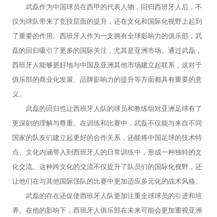
武磊作为中国球员在西甲的代表人物，回归西班牙人后，不
仅为球队带来了竞技层面的提升，还在文化和国际化视野上起到
了重要的作用。西班牙人作为一支拥有全球影响力的俱乐部，武
磊的回归吸引了更多的国际关注，尤其是亚洲市场。通过武磊，
西班牙人能够更好地与中国及亚洲其他市场建立起联系，这对于
俱乐部的商业化发展、品牌影响力的提升等方面都具有重要的意
义。
武磊的回归也让西班牙人队的球员和教练组对亚洲足球有了
更深刻的理解与尊重。在训练和比赛中，武磊不仅能与来自不同
国家的队友们建立起更好的合作关系，还能将中国足球的技术特
点、文化内涵带入到西班牙人的日常训练中，形成一种独特的文
化交流。这种跨文化的交流不仅提升了队员们的国际化视野，还
让他们在与其他国际强队的比赛中更加适应多元化的战术风格。
武磊的存在还促使西班牙人队更加注重全球球员的引进和培
养。在他的影响下，西班牙人俱乐部在未来可能会更加重视亚洲