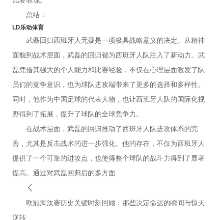
比赛表现。
总结：
LD乐动体育
武磊回归西班牙人无疑是一项极具战略意义的决定。从精神
面貌到战术层面，武磊的回归都为西班牙人队注入了新动力。武
磊凭借其强大的个人能力和比赛经验，不仅在心理层面激发了队
员们的竞争意识，也为球队进攻端带来了更多的选择和多样性。
同时，他作为中国足球的代表人物，也让西班牙人队的国际化视
野得到了拓展，提升了球队的全球竞争力。
在战术层面，武磊的回归推动了西班牙人队进攻体系的完
善，尤其是反击战术的进一步强化。他的存在，不仅为西班牙人
提供了一个可靠的进攻点，也使得整个球队的战斗力得到了显著
提高。通过对武磊回归后的多方面
欧冠淘汰赛历史关键时刻回顾：那些决定命运的瞬间与惊天
逆转