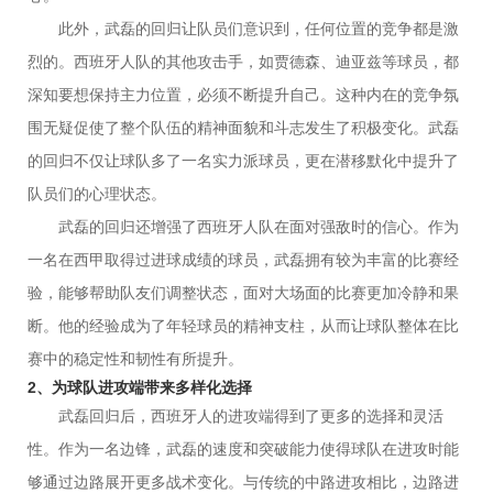
此外，武磊的回归让队员们意识到，任何位置的竞争都是激
烈的。西班牙人队的其他攻击手，如贾德森、迪亚兹等球员，都
深知要想保持主力位置，必须不断提升自己。这种内在的竞争氛
围无疑促使了整个队伍的精神面貌和斗志发生了积极变化。武磊
的回归不仅让球队多了一名实力派球员，更在潜移默化中提升了
队员们的心理状态。
武磊的回归还增强了西班牙人队在面对强敌时的信心。作为
一名在西甲取得过进球成绩的球员，武磊拥有较为丰富的比赛经
验，能够帮助队友们调整状态，面对大场面的比赛更加冷静和果
断。他的经验成为了年轻球员的精神支柱，从而让球队整体在比
赛中的稳定性和韧性有所提升。
2、为球队进攻端带来多样化选择
武磊回归后，西班牙人的进攻端得到了更多的选择和灵活
性。作为一名边锋，武磊的速度和突破能力使得球队在进攻时能
够通过边路展开更多战术变化。与传统的中路进攻相比，边路进