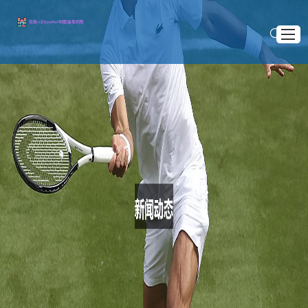
首页
关于LD乐动体育
>
>
首页
新闻动态
南非世界杯官方主题曲背后的创作故事与文化意义探析
经典案例
南非世界杯官方主题曲背后的创作故事与文化意义
新闻动态
探析
服务方向
2025 .08 .26
加入LD乐动体育官网
南非世界杯官方主题曲《Waka Waka (This Time for
Africa)》无疑是2010年世界杯期间最具标志性的歌曲之一。这首
歌曲不仅以其动感的旋律和热情的节奏征服了世界观众的耳朵，
也在全球范围内激发了对足球赛事的高度热情。由哥伦比亚歌手