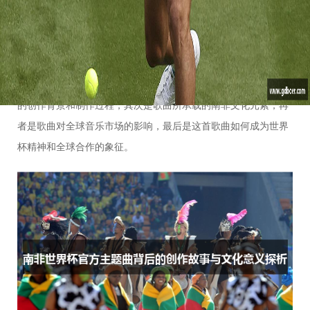
夏奇拉演唱，并与南非歌手果果·姆杜巴（Freshlyground）共同
合作，这首歌曲具有极其丰富的文化和创作背景。从创作过程、
文化元素的融入，到歌曲的全球传播和影响力，都展现了南非世
界杯的文化符号和全球足球的联合精神。本文将从四个方面探讨
南非世界杯官方主题曲背后的创作故事与文化意义：首先是歌曲
的创作背景和制作过程，其次是歌曲所承载的南非文化元素，再
者是歌曲对全球音乐市场的影响，最后是这首歌曲如何成为世界
杯精神和全球合作的象征。