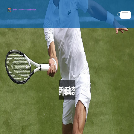
首页
关于LD乐动体育
>
>
首页
新闻动态
游泳对肌肉的六大深刻影响揭秘，助你提升力量与耐力
经典案例
游泳对肌肉的六大深刻影响揭秘，助你提升力量与
新闻动态
耐力
服务方向
2025 .09 .11
加入LD乐动体育官网
游泳作为一项全身运动，不仅能够锻炼心肺功能，还对肌肉
群体的力量与耐力提升有着深远的影响。本文将从游泳对肌肉的
六大深刻影响这一角度进行详细阐述，揭示它如何通过强化核心
力量、改善肌肉耐力、促进肌肉修复与增长、提高运动协调性、