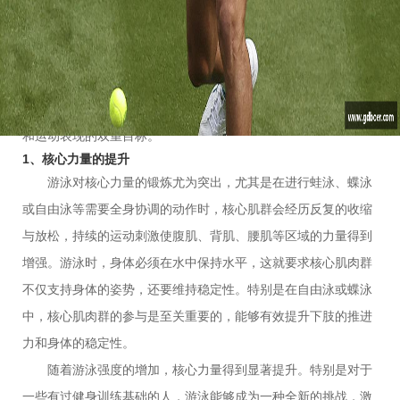
增强柔韧性以及帮助减轻运动损伤等方面，帮助人们提升力量与
耐力。这些影响不仅让游泳成为一项强身健体的有效方式，也使
其在肌肉训练与恢复中占据重要地位。接下来，文章将从四个方
面详细讲解游泳如何帮助肌肉的力量与耐力提升，并通过深入分
析，帮助你了解如何最大限度地利用游泳这项运动达到身体健康
和运动表现的双重目标。
1、核心力量的提升
游泳对核心力量的锻炼尤为突出，尤其是在进行蛙泳、蝶泳
或自由泳等需要全身协调的动作时，核心肌群会经历反复的收缩
与放松，持续的运动刺激使腹肌、背肌、腰肌等区域的力量得到
增强。游泳时，身体必须在水中保持水平，这就要求核心肌肉群
不仅支持身体的姿势，还要维持稳定性。特别是在自由泳或蝶泳
中，核心肌肉群的参与是至关重要的，能够有效提升下肢的推进
力和身体的稳定性。
随着游泳强度的增加，核心力量得到显著提升。特别是对于
一些有过健身训练基础的人，游泳能够成为一种全新的挑战，激