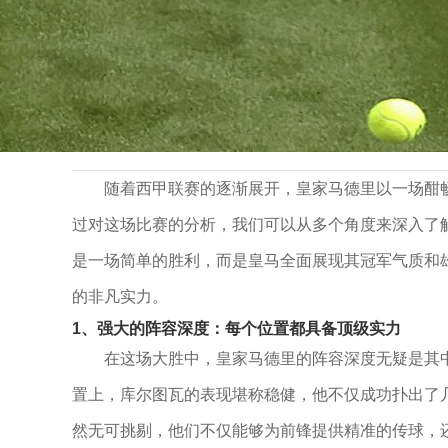
>
>
首页
新闻动态
皇马强势大胜对手一举登顶西甲榜首全面
皇马强势大胜对手一举登顶西甲榜首全面展现
2025 .09 .26
随着西甲联赛的逐渐展开，皇家马德里以一场酣
过对这场比赛的分析，我们可以从多个角度来深入了
是一场简单的胜利，而是皇马全面展现其冠军气质和
的非凡实力。
1、强大的阵容深度：每个位置都具备顶级实力
在这场大胜中，皇家马德里的阵容深度无疑是其
置上，库尔图瓦的表现堪称稳健，他不仅成功扑出了
然无可挑剔，他们不仅能够为前锋提供精准的传球，