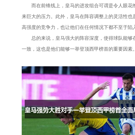
而在前锋线上，皇马的进攻组合可谓是令人眼花
来巨大的压力。此外，皇马在阵容调整上的灵活性也
高强度的竞争力，也让他们在任何情况下都不至于陷
总的来说，皇马强大的阵容深度，使得球队能够
一致，这也是他们能够一举登顶西甲榜首的重要因素