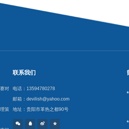
联系我们
赛对
电话：13594780278
邮箱：
devilish@yahoo.com
理策
地址：贵阳市革热之都90号