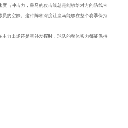
速度与冲击力，皇马的攻击线总是能够给对方的防线带
球员的空缺。这种阵容深度让皇马能够在整个赛季保持
在主力出场还是替补发挥时，球队的整体实力都能保持