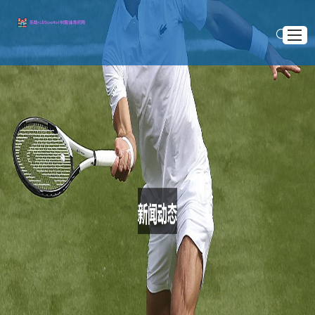
首页
关于LD乐动体育
>
>
首页
新闻动态
皇马五款经典球衣色彩解析背后的历史与文化象征
经典案例
皇马五款经典球衣色彩解析背后的历史与文化象征
新闻动态
2025 .11 .28
服务方向
加入LD乐动体育官网
皇家马德里（Real Madrid）是世界上最著名、最成功的足
球俱乐部之一，历经百年风雨，其球衣的设计和颜色变化也承载
着深厚的历史背景与文化意义。本文将通过五款经典球衣色彩的
解析，探讨其背后蕴含的历史与文化象征。从经典的白色主场球
衣，到富有特色的客场球衣，颜色的选择不仅仅反映了俱乐部的