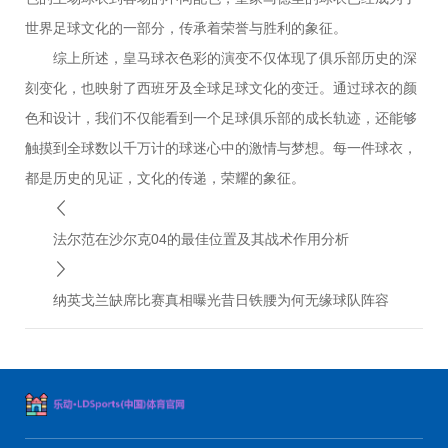
世界足球文化的一部分，传承着荣誉与胜利的象征。
综上所述，皇马球衣色彩的演变不仅体现了俱乐部历史的深
刻变化，也映射了西班牙及全球足球文化的变迁。通过球衣的颜
色和设计，我们不仅能看到一个足球俱乐部的成长轨迹，还能够
触摸到全球数以千万计的球迷心中的激情与梦想。每一件球衣，
都是历史的见证，文化的传递，荣耀的象征。
法尔范在沙尔克04的最佳位置及其战术作用分析
纳英戈兰缺席比赛真相曝光昔日铁腰为何无缘球队阵容