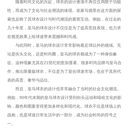
随着时尚文化的兴起，球衣的设计逐渐不再仅仅局限于功能
性，而成为了文化与社会潮流的体现。皇家马德里在这方面的探
索也反映了其球衣设计与时代潮流的紧密互动。例如，在过去的
几十年里，皇马的球衣设计不仅仅是为了提高竞技表现，也力求
在视觉效果上给球迷带来震撼和时尚感。
与此同时，皇马的球衣设计常常影响着足球以外的领域。无
论是街头文化，还是时尚圈，皇马的球衣都成为了一种身份象
征。这种现象尤其在21世纪初愈加显著。很多时尚品牌与皇马合
作，推出限量版球衣，不仅是为了迎合球迷市场，也在于其所代
表的高贵、奢华与品位。
而且，皇马球衣的设计也常常融合了当时的社会文化潮流。
例如，90年代末期的皇马球衣设计受到街头运动和嘻哈文化的影
响，颜色和图案变得更加多样化和现代化。球衣不仅是球场上的
战袍，也是球迷日常生活中的一部分，成为社会时尚的符号之
一。