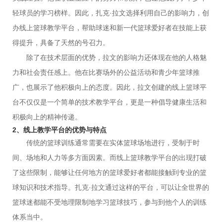
轻球员的学习榜样。因此，扎克·拉文选择利用自己的影响力，创
办线上篮球教学平台，帮助球迷和新一代篮球爱好者在技能上获
得提升，具备了天然的号召力。
除了在技术层面的优势，拉文的影响力还体现在他的人格魅
力和社会责任感上。他在比赛场外的公益活动和青少年篮球推
广，也展示了他积极向上的态度。因此，拉文创建的线上篮球平
台不仅仅是一个简单的技术教学平台，更是一种倡导健康生活和
积极向上的精神传递。
2、线上教学平台的优势与特点
传统的篮球训练通常需要在实体篮球场地进行，受制于时
间、场地和人力等多方面因素。而线上篮球教学平台的出现打破
了这些限制，能够让任何地方的篮球爱好者都能接触到专业的篮
球知识和技术指导。扎克·拉文通过这样的平台，可以让全世界的
篮球迷都能不受地理限制地学习篮球技巧，参与到他个人的训练
体系当中。