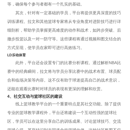
等，确保每个参与者都有一个扎实的基础。
其次，针对有一定基础的学员，平台将提供更具深度的技巧
训练课程。拉文和其他篮球专家将从专业角度对进阶技巧进行详
细剖析，帮助学员掌握更高难度的动作和战术，如跨步突破、后
撤步投篮以及一对一防守等。这些课程将通过视频和图文结合的
方式呈现，使学员在家即可进行高效练习。
LD乐动体育
此外，平台还会设置专门的比赛分析课程。通过解析NBA比
赛中的经典瞬间，拉文将与学员分享比赛中的战术布置、球员配
合和临场决策等内容。这不仅有助于球迷提高自己的战术意识，
还能在观看比赛时对球员的表现有更深的理解和欣赏。
4、社交互动与篮球社区的建设
线上篮球教学平台的一个重要特点是其社交功能。除了提供
专业的篮球教学课程外，平台还将建设一个互动性强的篮球社
区，学员可以在这里分享自己的训练成果、讨论篮球技巧、交流