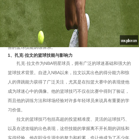
文，NBA明星球员，计划创办一个线上篮球教学平台。这个平台
不仅将为球迷提供高质量的篮球教学内容，还将通过专业的技巧
指导、战术分析、视频示范等方式，帮助每个参与者提升自己的
篮球技能。本文将从多个方面详细阐述扎克·拉文计划创办线上篮
球教学平台的意义与作用，如何帮助球迷提升技术，打造更加完
善的篮球技能训练体系。
1、扎克·拉文的篮球技能与影响力
扎克·拉文作为NBA明星球员，拥有广泛的球迷基础和强大的
篮球技术背景。自进入NBA以来，拉文以其出色的得分能力和惊
人的弹跳能力获得了广泛关注，尤其是在扣篮大赛中的表现使他
成为球迷心中的偶像。他的篮球技巧不仅在比赛中得到了验证，
而且他的训练方法和球场经验对许多年轻球员来说具有重要的学
习价值。
拉文的篮球技巧包括高超的投篮精准度、灵活的运球技巧、
以及在进攻端的出色表现，这些技能的掌握离不开长期的训练和
实战经验。他在职业生涯中的努力和积累，也让他成为了不少年