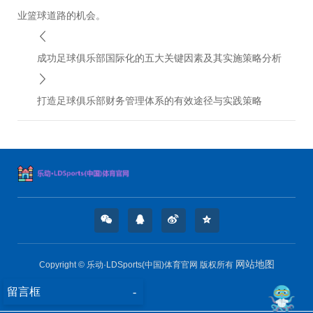
业篮球道路的机会。
成功足球俱乐部国际化的五大关键因素及其实施策略分析
打造足球俱乐部财务管理体系的有效途径与实践策略
网站地图
Copyright © 乐动·LDSports(中国)体育官网 版权所有
留言框
-