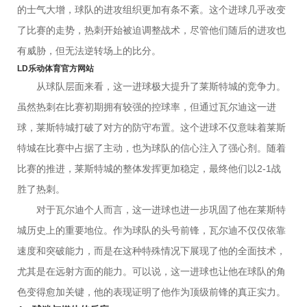
的士气大增，球队的进攻组织更加有条不紊。这个进球几乎改变
了比赛的走势，热刺开始被迫调整战术，尽管他们随后的进攻也
有威胁，但无法逆转场上的比分。
LD乐动体育官方网站
从球队层面来看，这一进球极大提升了莱斯特城的竞争力。
虽然热刺在比赛初期拥有较强的控球率，但通过瓦尔迪这一进
球，莱斯特城打破了对方的防守布置。这个进球不仅意味着莱斯
特城在比赛中占据了主动，也为球队的信心注入了强心剂。随着
比赛的推进，莱斯特城的整体发挥更加稳定，最终他们以2-1战
胜了热刺。
对于瓦尔迪个人而言，这一进球也进一步巩固了他在莱斯特
城历史上的重要地位。作为球队的头号前锋，瓦尔迪不仅仅依靠
速度和突破能力，而是在这种特殊情况下展现了他的全面技术，
尤其是在远射方面的能力。可以说，这一进球也让他在球队的角
色变得愈加关键，他的表现证明了他作为顶级前锋的真正实力。