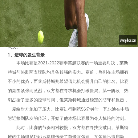
嗅觉，也体现了他精准的射门技术以及出色的比赛阅读能力。本
篇文章将从四个方面对瓦尔迪这一进球进行详细回顾：进球的发
生背景、进球的技术细节、进球的意义以及该进球对球迷与媒体
的影响。通过这些层次的分析，我们不仅能够感受到瓦尔迪的个
人魅力，也能更加深入理解这个进球对于比赛和莱斯特城的特殊
意义。
1、进球的发生背景
本场比赛是2021-2022赛季英超联赛的一场重要对决，莱斯
特城与热刺两支球队均具备较强的实力。赛前，热刺在主场拥有
不小的优势，而莱斯特城则希望借此机会提升自己的排名。比赛
的氛围紧张而激烈，双方都在寻求机会打破僵局。第一阶段，热
刺占据了更多的控球时间，但莱斯特城通过稳定的防守和反击，
一度给对方施加了压力。比赛进行到第56分钟时，瓦尔迪在中场
附近接到队友的传球，开始了他本场比赛最为令人惊艳的时刻。
此时，比赛的节奏相对较慢，双方都在寻找突破口。莱斯特
城的中场球员巧妙地将球传给了前锋瓦尔迪，瓦尔迪迅速启动，