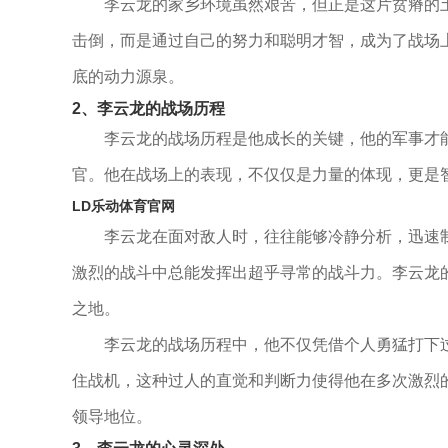
李云龙的家乡环境虽然艰苦，但正是这片贫瘠的
击倒，而是通过自己的努力和聪明才智，成为了战场
底的动力源泉。
2、李云龙的战场历程
李云龙的战场历程是他成长的关键，他的军事才
官。他在战场上的表现，不仅仅是力量的体现，更是
LD乐动体育官网
李云龙在面对敌人时，往往能够冷静分析，迅速
激烈的战斗中总能发挥出超乎寻常的战斗力。李云龙
之地。
李云龙的战场历程中，他不仅凭借个人勇猛打下
住战机，这种过人的直觉和判断力使得他在多次激烈
领导地位。