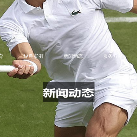
育
经典案例
新闻动态
服务方向