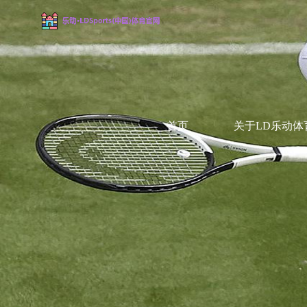
首页
关于LD乐动体