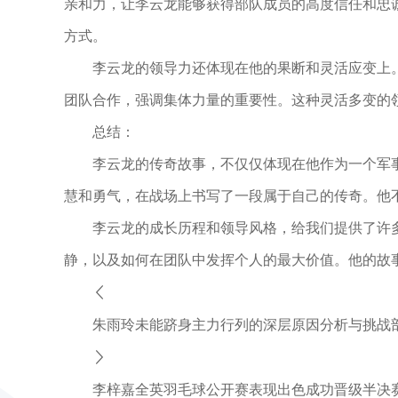
亲和力，让李云龙能够获得部队成员的高度信任和忠
方式。
李云龙的领导力还体现在他的果断和灵活应变上
团队合作，强调集体力量的重要性。这种灵活多变的
总结：
李云龙的传奇故事，不仅仅体现在他作为一个军
慧和勇气，在战场上书写了一段属于自己的传奇。他
李云龙的成长历程和领导风格，给我们提供了许
静，以及如何在团队中发挥个人的最大价值。他的故
朱雨玲未能跻身主力行列的深层原因分析与挑战
李梓嘉全英羽毛球公开赛表现出色成功晋级半决