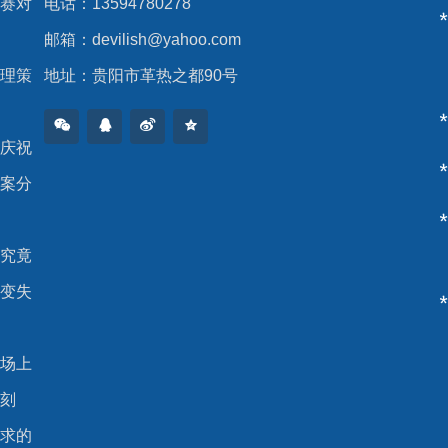
赛对
电话：13594780278
邮箱：
devilish@yahoo.com
理策
地址：贵阳市革热之都90号
庆祝
案分
究竟
变失
场上
刻
求的