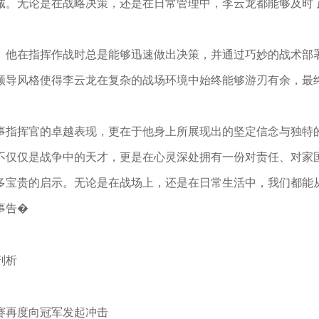
诚。无论是在战略决策，还是在日常管理中，李云龙都能够及时
。他在指挥作战时总是能够迅速做出决策，并通过巧妙的战术部
领导风格使得李云龙在复杂的战场环境中始终能够游刃有余，最
事指挥官的卓越表现，更在于他身上所展现出的坚定信念与独特
不仅仅是战争中的天才，更是在心灵深处拥有一份对责任、对家
多宝贵的启示。无论是在战场上，还是在日常生活中，我们都能
事告�
剖析
赛再度向冠军发起冲击