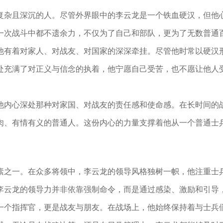
复杂且深沉的人。尽管外界眼中的李云龙是一个铁血硬汉，但他
一次战斗中都不遗余力，不仅为了自己和部队，更为了无数普通
他有着对家人、对战友、对国家的深深牵挂。尽管他时常以硬汉
处充满了对正义与信念的执着，他宁愿自己受苦，也不愿让他人
他内心深处那种对家国、对战友的责任感和使命感。在长时间的
肉、有情有义的普通人。这份内心的力量支撑着他从一个普通士
素之一。在众多将领中，李云龙的领导风格独树一帜，他注重士
李云龙的领导力并非依靠强制命令，而是通过感染、激励和引导
一个指挥官，更是战友与朋友。在战场上，他始终保持着与士兵