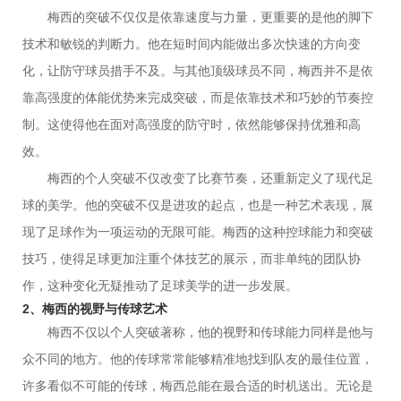
梅西的突破不仅仅是依靠速度与力量，更重要的是他的脚下
技术和敏锐的判断力。他在短时间内能做出多次快速的方向变
化，让防守球员措手不及。与其他顶级球员不同，梅西并不是依
靠高强度的体能优势来完成突破，而是依靠技术和巧妙的节奏控
制。这使得他在面对高强度的防守时，依然能够保持优雅和高
效。
梅西的个人突破不仅改变了比赛节奏，还重新定义了现代足
球的美学。他的突破不仅是进攻的起点，也是一种艺术表现，展
现了足球作为一项运动的无限可能。梅西的这种控球能力和突破
技巧，使得足球更加注重个体技艺的展示，而非单纯的团队协
作，这种变化无疑推动了足球美学的进一步发展。
2、梅西的视野与传球艺术
梅西不仅以个人突破著称，他的视野和传球能力同样是他与
众不同的地方。他的传球常常能够精准地找到队友的最佳位置，
许多看似不可能的传球，梅西总能在最合适的时机送出。无论是