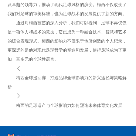
及卓越的领导力，推动了现代足球风格的演变。梅西不仅改变了
我们对足球的审美标准，也为足球战术的发展提供了新的方向。
通过对梅西技艺的深入分析，我们可以看到，足球不再仅仅
是一项体力和战术的竞技，它已成为一种融合技术、智慧和艺术
的综合表现形式。梅西的影响力不仅限于他所创造的个人记录，
更深远的是他对现代足球哲学的塑造和发展，使得足球成为了更
加丰富多元的全球性语言。
梅西全球巡回赛：打造品牌全球影响力的新兴途径与策略解
析
梅西的足球遗产与全球影响力如何塑造未来体育文化发展