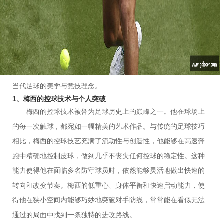
代足球的面貌：第一，梅西的控球技术如何颠覆了足球的基本打
法；第二，梅西如何通过无与伦比的视野和传球能力推动团队足
球的发展；第三，梅西在比赛中的创造性与个人主义如何与战术
纪律相融合；第四，梅西的领导力如何为现代足球带来新的竞技
哲学。通过这四个方面的分析，本文将全面阐述梅西如何改变了
当代足球的美学与竞技理念。
1、梅西的控球技术与个人突破
梅西的控球技术被誉为足球历史上的巅峰之一。他在球场上
的每一次触球，都宛如一幅精美的艺术作品。与传统的足球技巧
相比，梅西的控球技艺充满了流动性与创造性，他能够在高速奔
跑中精确地控制皮球，做到几乎不丧失任何控球的稳定性。这种
能力使得他在面临多名防守球员时，依然能够灵活地做出快速的
转向和改变节奏。梅西的低重心、身体平衡和快速启动能力，使
得他在狭小空间内能够巧妙地突破对手防线，常常能在看似无法
通过的局面中找到一条独特的进攻路线。