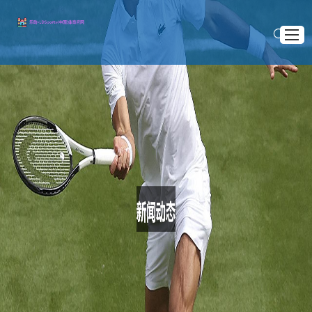
首页
关于LD乐动体育
>
>
首页
新闻动态
经典案例
梅西如何通过独特技艺重新塑造现代足球的美学与竞技理念
新闻动态
梅西如何通过独特技艺重新塑造现代足球的美学与
服务方向
竞技理念
加入LD乐动体育官网
2026 .06 .03
梅西，这个名字早已成为足球界的传奇象征。自从他从阿根
廷的罗萨里奥走向世界舞台以来，这位天才球员以其超凡的技艺
和独特的比赛风格彻底改变了现代足球的美学与竞技理念。本文
将从四个方面详细探讨梅西如何通过个人技术和理念，重塑了现