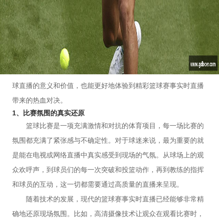
临其境地感受到了比赛的每一分每一秒。这篇文章将从四个方面
深入探讨精彩篮球赛事实时直播如何为观众带来不容错过的比赛
盛宴，分别从比赛氛围的真实还原、赛事直播技术的不断进步、
观众互动体验的提升以及全媒体传播效应四个角度，全面分析直
播的魅力与优势。通过这些不同角度的探讨，读者将更加理解篮
球直播的意义和价值，也能更好地体验到精彩篮球赛事实时直播
带来的热血对决。
1、比赛氛围的真实还原
篮球比赛是一项充满激情和对抗的体育项目，每一场比赛的
氛围都充满了紧张感与不确定性。对于球迷来说，最为重要的就
是能在电视或网络直播中真实感受到现场的气氛。从球场上的观
众欢呼声，到球员们的每一次突破和投篮动作，再到教练的指挥
和球员的互动，这一切都需要通过高质量的直播来呈现。
随着技术的发展，现代的篮球赛事实时直播已经能够非常精
确地还原现场氛围。比如，高清摄像技术让观众在观看比赛时，