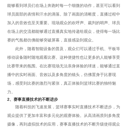
能够看到球员们在场上奔跑时每一个细微的动作，甚至可以看到
球员面部的表情和汗水的滴落。除了画面的清晰度，直播过程中
加入的音效也至关重要。现场观众的欢呼声、裁判的哨声、球员
在场上的交流都能够通过直播真实地传递给观众，使得每一场比
赛的气氛都仿佛能够突破屏幕，直接感染到观众。
此外，随着智能设备的普及，观众们可以通过手机、平板等
移动设备随时随地观看比赛。这种便捷性也让更多的人能够享受
比赛带来的氛围。在比赛现场无法亲身体验的球迷，能够通过直
播中的实时画面、音效以及多角度的镜头，仿佛置身于比赛现
场，感受到比赛的激烈与紧张，真正体验到篮球比赛的独特魅
力。
2、赛事直播技术的不断进步
随着科技的飞速发展，篮球赛事实时直播技术不断进步，为
观众提供了更加丰富和多元化的观赛体验。从高清画质到多角度
摄像，再到虚拟技术的应用，赛事直播技术的不断升级使得观众