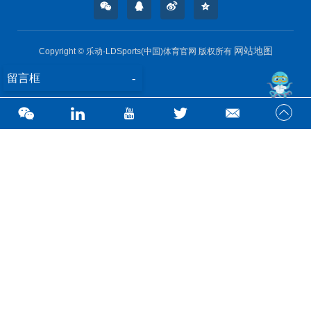
网站地图
Copyright © 乐动·LDSports(中国)体育官网 版权所有
留言框
-