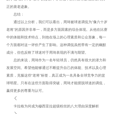
正的衰老迹象。
总结：
通过以上分析，我们可以看出，周琦被球迷调侃为“像六十岁
老将”的原因并非单一，而是多方面因素的综合体现。从他在比赛
中的体能和技术特点，到他在场上的心理素质和公众形象，每一
个方面都对这一评价产生了影响。这种调侃虽然带有一定的幽默
成分，但也反映了球迷对于周琦表现的不满与期望。
总的来说，周琦作为一名年轻球员，仍然具有很大的潜力和
发展空间。希望他能够通过不断提升自己的体能、技术以及心理
素质，克服这些“老将”标签，真正成为一名具备全球竞争力的篮
球明星。只有在这些方面取得突破，周琦才能摆脱球迷的调侃，
赢得更多的尊重与认可。
卡拉格为何成为穆西亚拉超级粉丝的八大理由深度解析