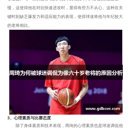
慢，这使得他在对抗快速进攻时，显得有些力不从心。这种在关
键时刻缺乏爆发力和适应能力的表现，使得球迷将他与年纪较大
的老将相比。
3、心理素质与比赛态度
除了身体素质和技术表现，周琦的心理素质也是球迷调侃他