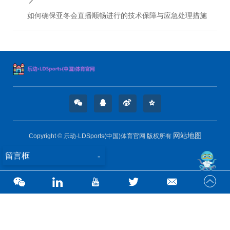
如何确保亚冬会直播顺畅进行的技术保障与应急处理措施
网站地图
Copyright © 乐动·LDSports(中国)体育官网 版权所有
留言框
-