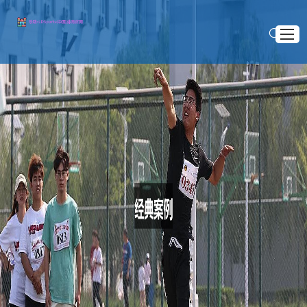
首页
关于LD乐动体育
>
>
首页
经典案例
周琦为何被球迷调侃为像六十岁老将的原因分析
经典案例
周琦为何被球迷调侃为像六十岁老将的原因分析
新闻动态
2025 .05 .28
服务方向
加入LD乐动体育官网
周琦，作为中国篮球界的知名球员，因其独特的球风和外形
特点，常常成为球迷和媒体讨论的焦点。在众多的讨论中，有一
项颇为独特的观点，即他常常被球迷调侃为“像六十岁的老将”。
这一说法虽然看似调侃，却也隐藏着一些对于周琦表现的真实评
价。这篇文章将从四个方面对周琦为何被球迷调侃为“像六十岁老