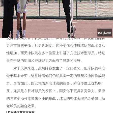
最后结合分析得出整体结论，为球迷和关注者提供全面的比赛预
判。
1、阵容变化与人员情况
在这场中超热身赛中，国安与天津的阵容变化将直接影响到
比赛的走势。国安的阵容相比上赛季有所调整，几名新援的加入
使得整体实力有了较大的提升。从守门员到前锋，国安的新阵容
更注重攻防平衡，且更具深度。这种变化会使得球队的战术灵活
性增加，而天津队则在多个位置上引进了几位技术型球员，特别
是在中场的组织和控球能力方面有了显著的提升。
对于天津来说，虽然阵容发生了一定的变化，但球队的核心
骨干基本未变，这意味着他们仍然具备一定的默契和协同作战能
力。尽管如此，国安凭借新老球员的结合，阵容厚度上优势明
显，尤其是在替补球员的发挥上，国安似乎更具备竞争力。天津
的阵容变动可能带来不小的挑战，球队的整体表现也会受限于新
老球员的融合效果。
LD乐动体育官方网站