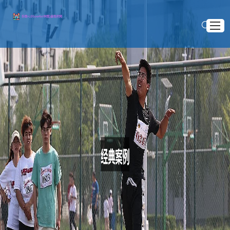
首页
关于LD乐动体育
>
>
首页
经典案例
国安对阵天津：中超热身赛战前分析
经典案例
国安对阵天津：中超热身赛战前分析
新闻动态
2025 .06 .20
服务方向
加入LD乐动体育官网
本文将对即将举行的国安与天津的中超热身赛进行全面分
析。从球队阵容、战术特点、球员表现以及历史对战记录等多个
维度出发，逐一阐述两支球队的优势和挑战。本篇文章首先会简
要回顾两队的备战情况，然后从四个方面进行详细剖析，分别从
阵容变化、战术部署、关键球员以及比赛场地等角度深入探讨，