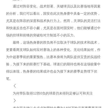
通过对阵容变化、战术部署、关键球员以及比赛场地等因素
的分析，我们可以看出，国安在此次热身赛中具备一定的优势，
尤其是在阵容的深度和战术执行力上。然而，天津队的灵活打法
和快速反击也不容小觑，尤其是在面对国安时，他们能够通过中
场的控球和前锋的突破给对方制造不小的压力。
最终，这场热身赛的胜负将不仅取决于球队的技术和战术，
更要看两支球队如何应对赛场上的各种变化。无论结果如何，作
为中超赛季前的重要预热，比赛本身将为两队提供宝贵的实战经
验，为接下来的联赛打下基础。球迷们的期待也将在这场较量中
得以体现，热身赛的结果或许也会为接下来的赛季走势埋下伏
笔。
为何带队取得12胜0负的球星仍未得到足够认可和关注