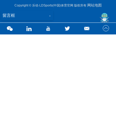
网站地图
Copyright © 乐动·LDSports(中国)体育官网 版权所有
留言框
-