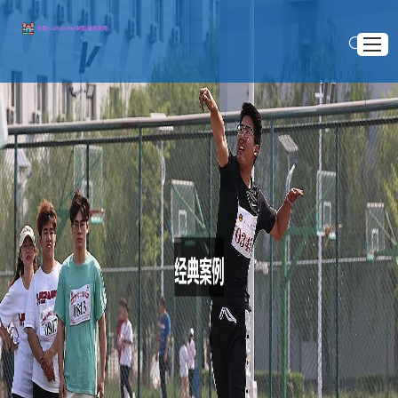
首页
关于LD乐动体育
>
>
首页
经典案例
足球胜利背后的力量：团队合作精神如何决定赛场成败
经典案例
足球胜利背后的力量：团队合作精神如何决定赛场
新闻动态
成败
服务方向
2026 .01 .09
加入LD乐动体育官网
文章摘要：在足球比赛中，胜利不仅仅来源于个人的技术与
天赋，更多的是来自于团队合作精神。足球是一项集体运动，任
何一场成功的比赛都离不开队员们之间的默契配合、信任支持与
共同努力。从赛前的战术布置到赛中的实时调整，再到赛后的总