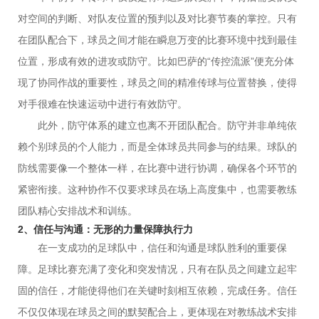
对空间的判断、对队友位置的预判以及对比赛节奏的掌控。只有
在团队配合下，球员之间才能在瞬息万变的比赛环境中找到最佳
位置，形成有效的进攻或防守。比如巴萨的“传控流派”便充分体
现了协同作战的重要性，球员之间的精准传球与位置替换，使得
对手很难在快速运动中进行有效防守。
此外，防守体系的建立也离不开团队配合。防守并非单纯依
赖个别球员的个人能力，而是全体球员共同参与的结果。球队的
防线需要像一个整体一样，在比赛中进行协调，确保各个环节的
紧密衔接。这种协作不仅要求球员在场上高度集中，也需要教练
团队精心安排战术和训练。
2、信任与沟通：无形的力量保障执行力
在一支成功的足球队中，信任和沟通是球队胜利的重要保
障。足球比赛充满了变化和突发情况，只有在队员之间建立起牢
固的信任，才能使得他们在关键时刻相互依赖，完成任务。信任
不仅仅体现在球员之间的默契配合上，更体现在对教练战术安排