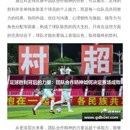
通过对足球比赛中团队合作精神的分析，可以看出，足球的
胜利并非单纯依靠某个球员的个人能力，而是每一位队员共同努
力的结果。协同作战、信任与沟通、心理韧性与激励、领导力与
角色分配等因素，构成了球队取胜的四大支柱。只有在这些方面
的完美结合下，球队才能在赛场上表现出色，取得最终的胜利。
从更深层次来看，团队合作精神的力量远超个体能力，能够