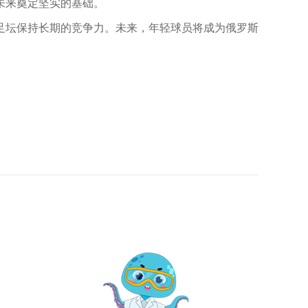
未来奠定坚实的基础。
足坛保持长期的竞争力。未来，年轻球员将成为俄罗斯