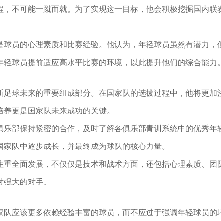
程，不可能一蹴而就。为了实现这一目标，他会积极挖掘国内联
是球员的心理素质和比赛经验。他认为，年轻球员虽然有潜力，
年轻球员提前适应高水平比赛的环境，以此提升他们的综合能力
斯足球未来的重要组成部分。在国家队的选拔过程中，他将更加
培养更是国家队未来成功的关键。
俱乐部保持紧密的合作，及时了解各俱乐部青训系统中的优秀年
国家队中逐步成长，并最终成为球队的核心力量。
注重全面发展，不仅仅是技术和战术方面，还包括心理素质、团
对强大的对手。
家队应该更多依赖经验丰富的球员，而不应过于强调年轻球员的