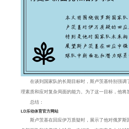
在谈到国家队的长期目标时，斯卢茨基特别强调
理素质和应对复杂局面的能力。为了这一目标，他将
总结：
LD乐动体育官方网站
斯卢茨基在回应伊万质疑时，展示了他对俄罗斯