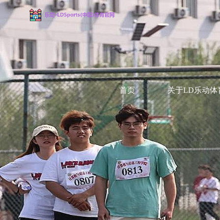
首页
关于LD乐动体