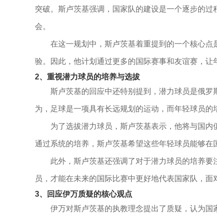
突破。斯卢茨基强调，国家队的建设是一个逐步的过
会。
在这一规划中，斯卢茨基着重提到的一个核心点
验。因此，他计划通过更多的国际赛事和友谊赛，让
2、重视潜力球员的培养与选拔
斯卢茨基的回应中还特别提到，潜力球员是俄罗
为，足球是一项具有长远规划的运动，而年轻球员的
为了选拔潜力球员，斯卢茨基表示，他将与国内
通过系统的培养，斯卢茨基希望这些年轻球员能够在
此外，斯卢茨基还强调了对于潜力球员的培养要
员，才能在未来的国际比赛中更好地代表国家队，面
3、回应伊万质疑的核心观点
伊万对斯卢茨基的执教理念提出了质疑，认为国