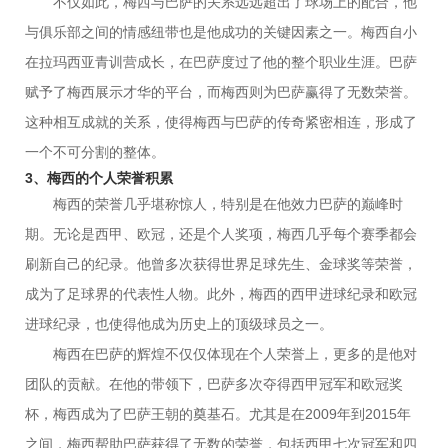
不仅如此，梅西与巴萨的关系远远超出了球场上的配合，他
与俱乐部之间的情感纽带也是他成功的关键因素之一。梅西自小
在拉玛西亚青训营成长，在巴萨度过了他的整个职业生涯。巴萨
赋予了梅西展示才华的平台，而梅西则为巴萨赢得了无数荣誉。
这种相互成就的关系，使得梅西与巴萨的传奇紧密相连，形成了
一个不可分割的整体。
3、梅西的个人荣誉积累
梅西的荣誉几乎堪称惊人，特别是在他效力巴萨的巅峰时
期。无论是西甲、欧冠，还是个人奖项，梅西几乎每个赛季都会
刷新自己的纪录。他曾多次获得世界足球先生、金球奖等荣誉，
成为了足球界的代表性人物。此外，梅西的西甲进球纪录和欧冠
进球纪录，也使得他成为历史上的顶级球员之一。
梅西在巴萨的辉煌不仅仅体现在个人荣誉上，更多的是他对
团队的贡献。在他的带领下，巴萨多次夺得西甲冠军和欧冠奖
杯，梅西成为了巴萨王朝的奠基石。尤其是在2009年到2015年
之间，梅西帮助巴萨获得了无数的荣誉，包括西甲七次冠军和四