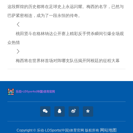
这段辉煌的历史都将在足球史上永远闪耀。梅西的名字，已然与
巴萨紧密相连，成为了一段永恒的传奇。
桃田贤斗在格林纳达公开赛上精彩反手劈杀瞬间引爆全场观
众热情
梅西将在世界杯首场对阵哪支队伍揭开阿根廷的征程大幕
网站地图
Copyright © 乐动·LDSports(中国)体育官网 版权所有