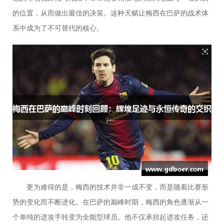
的位置，从而做出最佳的决策。这种天赋让梅西在巴萨的战术体
系中成为了不可替代的核心。
更为难得的是，梅西的技术并非一成不变，而是随着比赛形
势的变化而不断进化。在巴萨的巅峰时期，梅西的角色逐渐从一
个单纯的进攻手转变为全能型球员。他不仅承担起进攻任务，还